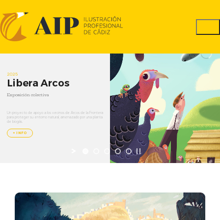
2025
Libera
Arcos
Exposición
colectiva
Un
proyecto
de
apoyo
a
los
vecinos
de
Arcos
de
la
Frontera
para
proteger
su
entorno
natural,
amenazado
por
una
planta
de
biogás.
+ INFO